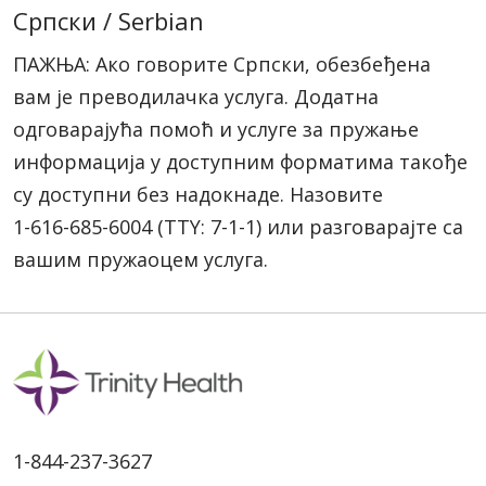
Cрпски / Serbian
ПАЖЊА: Ако говорите Cрпски, обезбеђена
вам је преводилачка услуга. Додатна
одговарајућа помоћ и услуге за пружање
информација у доступним форматима такође
су доступни без надокнаде. Назовите
1-616-685-6004
(TTY: 7-1-1)
или разговарајте са
вашим пружаоцем услуга.
1-844-237-3627