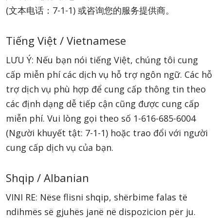
(文本电话：7-1-1)
或咨询您的服务提供商。
Tiếng Việt / Vietnamese
LƯU Ý: Nếu bạn nói tiếng Việt, chúng tôi cung
cấp miễn phí các dịch vụ hỗ trợ ngôn ngữ. Các hỗ
trợ dịch vụ phù hợp để cung cấp thông tin theo
các định dạng dễ tiếp cận cũng được cung cấp
miễn phí. Vui lòng gọi theo số
1-616-685-6004
(Người khuyết tật: 7-1-1)
hoặc trao đổi với người
cung cấp dịch vụ của bạn.
Shqip / Albanian
VINI RE: Nëse flisni shqip, shërbime falas të
ndihmës së gjuhës janë në dispozicion për ju.