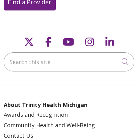
Find a Provider
Follow us on X
Follow us on Faceb
Follow us on Y
Follow us 
Follow
Search this site
Cli
About Trinity Health Michigan
Awards and Recognition
Community Health and Well-Being
Contact Us