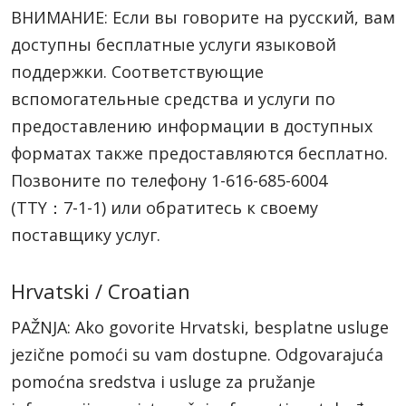
ВНИМАНИЕ: Если вы говорите на русский, вам
доступны бесплатные услуги языковой
поддержки. Соответствующие
вспомогательные средства и услуги по
предоставлению информации в доступных
форматах также предоставляются бесплатно.
Позвоните по телефону
1-616-685-6004
(TTY：7-1-1)
или обратитесь к своему
поставщику услуг.
Hrvatski / Croatian
PAŽNJA: Ako govorite Hrvatski, besplatne usluge
jezične pomoći su vam dostupne. Odgovarajuća
pomoćna sredstva i usluge za pružanje