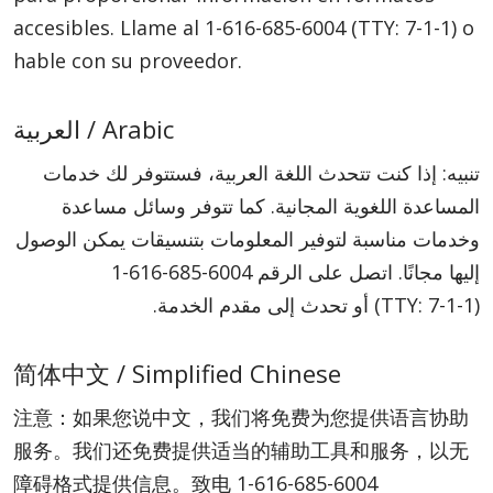
accesibles. Llame al
1-616-685-6004
(TTY: 7-1-1)
o
hable con su proveedor.
العربية / Arabic
تنبيه: إذا كنت تتحدث اللغة العربية، فستتوفر لك خدمات
المساعدة اللغوية المجانية. كما تتوفر وسائل مساعدة
وخدمات مناسبة لتوفير المعلومات بتنسيقات يمكن الوصول
1-616-685-6004
إليها مجانًا. اتصل على الرقم
أو تحدث إلى مقدم الخدمة.
(TTY: 7-1-1)
简体中文 / Simplified Chinese
注意：如果您说中文，我们将免费为您提供语言协助
服务。我们还免费提供适当的辅助工具和服务，以无
障碍格式提供信息。致电
1-616-685-6004