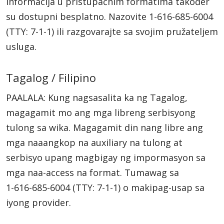
informacija u pristupačnim formatima također
su dostupni besplatno. Nazovite
1-616-685-6004
(TTY: 7-1-1)
ili razgovarajte sa svojim pružateljem
usluga.
Tagalog / Filipino
PAALALA: Kung nagsasalita ka ng Tagalog,
magagamit mo ang mga libreng serbisyong
tulong sa wika. Magagamit din nang libre ang
mga naaangkop na auxiliary na tulong at
serbisyo upang magbigay ng impormasyon sa
mga naa-access na format. Tumawag sa
1-616-685-6004
(TTY: 7-1-1)
o makipag-usap sa
iyong provider.