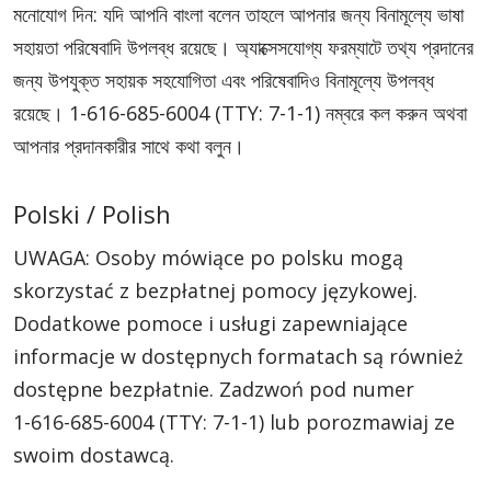
মনোযোগ দিন: যদি আপনি বাংলা বলেন তাহলে আপনার জন্য বিনামূল্যে ভাষা
সহায়তা পরিষেবাদি উপলব্ধ রয়েছে। অ্যাক্সেসযোগ্য ফরম্যাটে তথ্য প্রদানের
জন্য উপযুক্ত সহায়ক সহযোগিতা এবং পরিষেবাদিও বিনামূল্যে উপলব্ধ
রয়েছে।
1-616-685-6004
(TTY: 7-1-1)
নম্বরে কল করুন অথবা
আপনার প্রদানকারীর সাথে কথা বলুন।
Polski / Polish
UWAGA: Osoby mówiące po polsku mogą
skorzystać z bezpłatnej pomocy językowej.
Dodatkowe pomoce i usługi zapewniające
informacje w dostępnych formatach są również
dostępne bezpłatnie. Zadzwoń pod numer
1-616-685-6004
(TTY: 7-1-1)
lub porozmawiaj ze
swoim dostawcą.