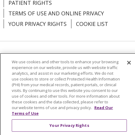
PATIENT RIGHTS
TERMS OF USE AND ONLINE PRIVACY
YOUR PRIVACY RIGHTS
COOKIE LIST
Language Assistance:
English
Español
We use cookies and other tools to enhance your browsing
العربية
中文
Việt
SHQIP
한국어
বাংলা
experience on our website, provide us with website traffic
analytics, and assist in our marketing efforts. We do not
use cookies to store or collect Protected Health Information
POLSKI
Deutsch
Italiano
日本語
(PHI) from your medical records, patient portals, or clinical
visits. By continuing to use this website you consent to our
РУССКИЙ
Hrvatski
Tagalog
Cрпски
use of cookies and other tools. For more information about
these cookies and the data collected, please refer to
our website terms of use and privacy policy.
Read Our
Terms of Use
Your Privacy Rights